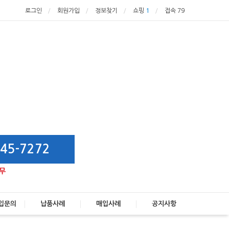
로그인
회원가입
정보찾기
쇼핑
1
접속 79
몰
45-7272
무
입문의
납품사례
매입사례
공지사항