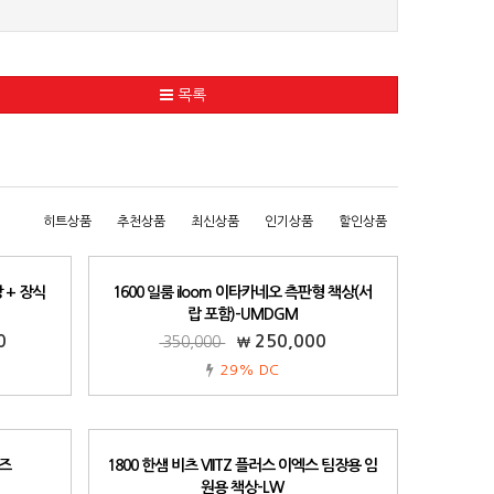
목록
히트상품
추천상품
최신상품
인기상품
할인상품
 + 장식
1600 일룸 iloom 이타카네오 측판형 책상(서
랍 포함)-UMDGM
0
250,000
350,000
29% DC
리즈
1800 한샘 비츠 VIITZ 플러스 이엑스 팀장용 임
원용 책상-LW