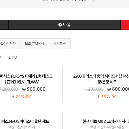
다음
/접이식탁자
보조/TM책상
상위분류
순
최근순
0 퍼시스 FURSYS 티에라 L형 데스크
2200 클러스터 중역 사이드서랍 책상
[ZDN318LN]-TLWW
장/옷장 세트
900,000
800,00
1,200,000
1,200,000
25% DC
33% DC
퍼스 HiFUS 마이스터 흑단 세트
한샘 비츠 VIITZ 크레시아 시
책상+책장세트+의자
책상+서랍+크레덴자+옷장