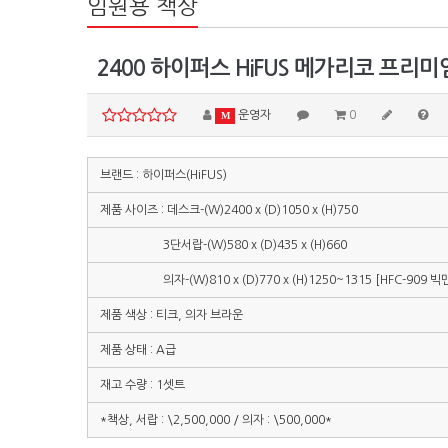
임원용 책상
2400 하이퍼스 HiFUS 메가리코 프리
운영자
0
M
브랜드 : 하이퍼스(HiFUS)
제품 사이즈 : 데스크-(W)2400 x (D)1050 x (H)750
3단서랍-(W)580 x (D)435 x (H)660
의자-(W)810 x (D)770 x (H)1250~1315 [HFC-909 빅맨
제품 색상 : 티크, 의자 브라운
제품 상태 : A급
재고 수량 : 1셋트
*책상, 서랍 : \2,500,000 / 의자 : \500,000*