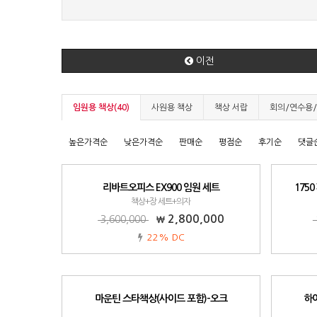
이전
임원용 책상(40)
사원용 책상
책상 서랍
회의/연수용
높은가격순
낮은가격순
판매순
평점순
후기순
댓글
리바트오피스 EX900 임원 세트
175
책상+장 세트+의자
2,800,000
3,600,000
22% DC
마운틴 스타책상(사이드 포함)-오크
하이