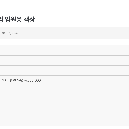
미엄 임원용 책상
17,554
 체어(천연가죽)]-\500,000