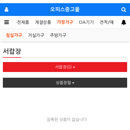
오피스중고몰
가구
가전제품
계절상품
가정가구
OA기기
견적/매입문의
침실가구
거실가구
주방가구
서랍장
서랍장(0)
상품정렬
등록된 상품이 없습니다.