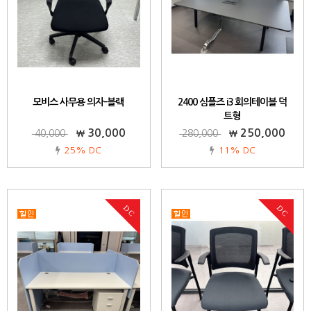
모비스 사무용 의자-블랙
2400 심플즈 i3 회의테이블 덕
트형
30,000
250,000
40,000
280,000
25% DC
11% DC
DC
DC