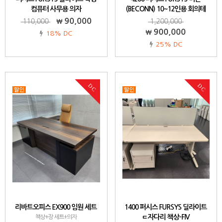
컴퓨터 사무용 의자
(BECONN) 10~12인용 회의테
[CH4800W]-371
이블 덕트형-RCNBK
90,000
110,000
1,200,000
900,000
18% DC
25% DC
DC
DC
리바트오피스 EX900 임원 세트
1400 퍼시스 FURSYS 딜라이트
ㄷ자다리 책상-FIV
책상+장 세트+의자