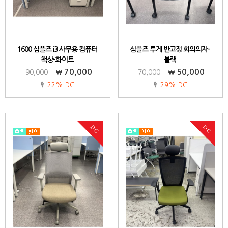
1600 심플즈 i3 사무용 컴퓨터
심플즈 루게 반고정 회의의자-
책상-화이트
블랙
70,000
50,000
90,000
70,000
22% DC
29% DC
DC
DC