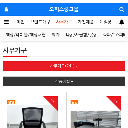
오피스중고몰
메인
브랜드가구
사무가구
가전제품
계절상품
가
책상/테이블/책상서랍
의자
책장/사물함/옷장
쇼파/T쇼파테
사무가구
사무가구(741)
상품정렬
DC
DC